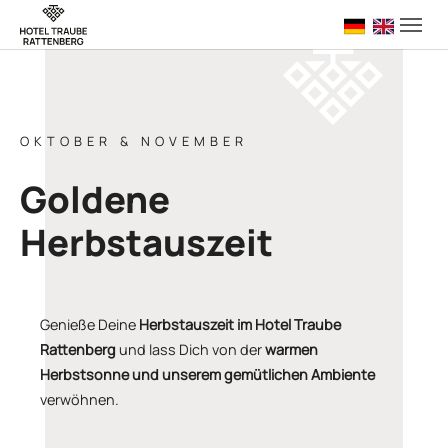
Skip to main navigation
Skip to main content
Skip to page footer
Deutsch (ak
English
OKTOBER & NOVEMBER
Goldene
Herbstauszeit
Genieße Deine
Herbstauszeit im Hotel Traube
Rattenberg
und lass Dich von der
warmen
Herbstsonne und unserem gemütlichen Ambiente
verwöhnen.